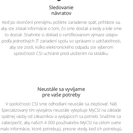
Sledovanie
návratov
Keď po skončení prenájmu pošlete zariadenie späť, prihláste sa,
aby ste získali informácie o tom, čo sme dostali a kedy a kde sme
to dostali. Stiahnite si doklad o certifikovanom výmaze údajov
podľa jednotlivých IT zariadení spolu so správami o udržateľnosti,
aby ste zistili, koľko elektronického odpadu ste výberom
spoločnosti CSI uchránili pred uložením na skládku.
Neustále sa vyvíjame
pre vaše potreby
V spoločnosti CSI sme odhodlaní neustále sa zlepšovať. Náš
špecializovaný tím vývojárov neustále vylepšuje MyCSI na základe
spätnej väzby od zákazníkov a vyvíjajúcich sa potrieb. Snažíme sa
zabezpečiť, aby našich 4 000 používateľov MyCSI na celom svete
malo informácie, ktoré potrebujú, presne vtedy, keď ich potrebujú.