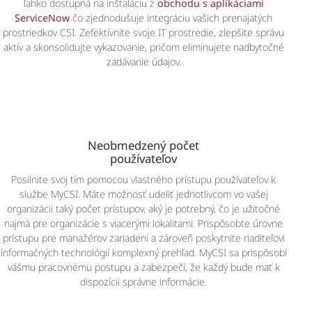
ľahko dostupná na inštaláciu z
obchodu s aplikáciami
ServiceNow
čo zjednodušuje integráciu vašich prenajatých
prostriedkov CSI. Zefektívnite svoje IT prostredie, zlepšite správu
aktív a skonsolidujte vykazovanie, pričom eliminujete nadbytočné
zadávanie údajov.
Neobmedzený počet
používateľov
Posilnite svoj tím pomocou vlastného prístupu používateľov k
službe MyCSI. Máte možnosť udeliť jednotlivcom vo vašej
organizácii taký počet prístupov, aký je potrebný, čo je užitočné
najmä pre organizácie s viacerými lokalitami. Prispôsobte úrovne
prístupu pre manažérov zariadení a zároveň poskytnite riaditeľovi
informačných technológií komplexný prehľad. MyCSI sa prispôsobí
vášmu pracovnému postupu a zabezpečí, že každý bude mať k
dispozícii správne informácie.