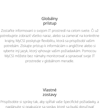
Globálny
prístup
Zostaňte informovaní o svojom IT prostredí na celom svete. Či už
potrebujete zobraziť všetko naraz, alebo sa zamerať na konkrétne
krajiny, MyCSI poskytuje flexibilitu, ktorá sa prispôsobí vašim
potrebám. Získajte prístup k informáciám v angličtine alebo si
vyberte iný jazyk, ktorý vyhovuje vašim požiadavkám. Pomocou
MyCSI môžete bez námahy monitorovať a spravovať svoje IT
prostredie v globálnom meradle.
Vlastné
zostavy
Prispôsobte si správy tak, aby spĺňali vaše špecifické požiadavky, a
naplánujte si opakujúce sa správy, ktoré sa budú doručovať