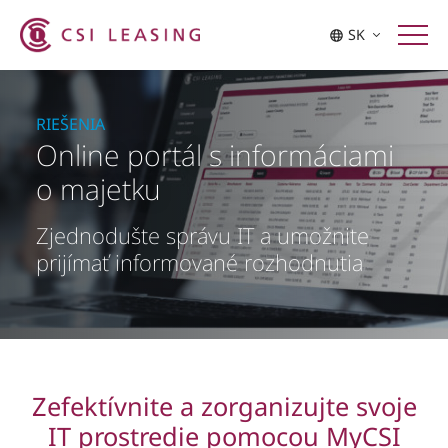
SK
RIEŠENIA
Online portál s informáciami
o majetku
Zjednodušte správu IT a umožnite
prijímať informované rozhodnutia
Zefektívnite a zorganizujte svoje
IT prostredie pomocou MyCSI