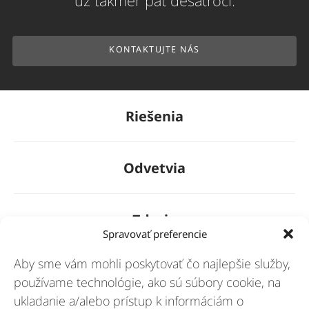
už takmer päť desaťročí.
KONTAKTUJTE NÁS
Riešenia
Odvetvia
Zdroje
Spravovať preferencie
Aby sme vám mohli poskytovať čo najlepšie služby,
O nás
používame technológie, ako sú súbory cookie, na
ukladanie a/alebo prístup k informáciám o