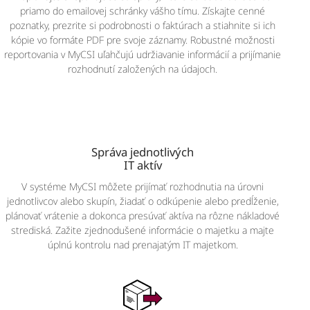
priamo do emailovej schránky vášho tímu. Získajte cenné
poznatky, prezrite si podrobnosti o faktúrach a stiahnite si ich
kópie vo formáte PDF pre svoje záznamy. Robustné možnosti
reportovania v MyCSI uľahčujú udržiavanie informácií a prijímanie
rozhodnutí založených na údajoch.
Správa jednotlivých
IT aktív
V systéme MyCSI môžete prijímať rozhodnutia na úrovni
jednotlivcov alebo skupín, žiadať o odkúpenie alebo predĺženie,
plánovať vrátenie a dokonca presúvať aktíva na rôzne nákladové
strediská. Zažite zjednodušené informácie o majetku a majte
úplnú kontrolu nad prenajatým IT majetkom.