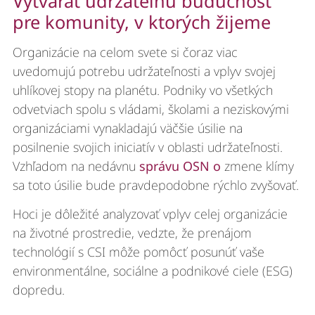
Vytvárať udržateľnú budúcnosť
pre komunity, v ktorých žijeme
Organizácie na celom svete si čoraz viac
uvedomujú potrebu udržateľnosti a vplyv svojej
uhlíkovej stopy na planétu. Podniky vo všetkých
odvetviach spolu s vládami, školami a neziskovými
organizáciami vynakladajú väčšie úsilie na
posilnenie svojich iniciatív v oblasti udržateľnosti.
Vzhľadom na nedávnu
správu OSN o
zmene klímy
sa toto úsilie bude pravdepodobne rýchlo zvyšovať.
Hoci je dôležité analyzovať vplyv celej organizácie
na životné prostredie, vedzte, že prenájom
technológií s CSI môže pomôcť posunúť vaše
environmentálne, sociálne a podnikové ciele (ESG)
dopredu.