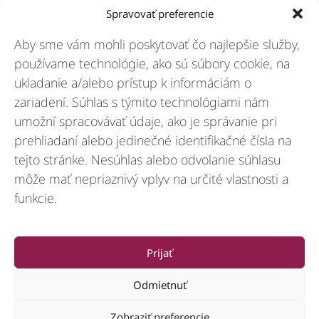
Riešenia
Spravovať preferencie
Aby sme vám mohli poskytovať čo najlepšie služby,
Odvetvia
používame technológie, ako sú súbory cookie, na
ukladanie a/alebo prístup k informáciám o
zariadení. Súhlas s týmito technológiami nám
Zdroje
umožní spracovávať údaje, ako je správanie pri
prehliadaní alebo jedinečné identifikačné čísla na
tejto stránke. Nesúhlas alebo odvolanie súhlasu
O nás
môže mať nepriaznivý vplyv na určité vlastnosti a
funkcie.
General
Prijať
Odmietnuť
Zobraziť preferencie