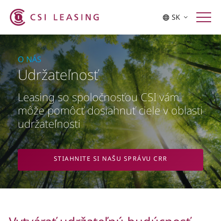
SK
O NÁS
Udržateľnosť
Leasing so spoločnosťou CSI vám
môže pomôcť dosiahnuť ciele v oblasti
udržateľnosti
STIAHNITE SI NAŠU SPRÁVU CRR