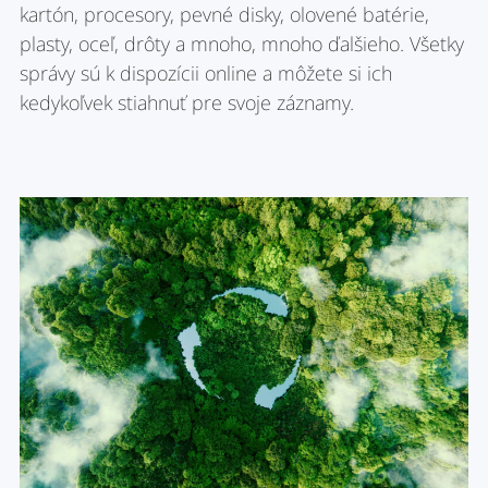
kartón, procesory, pevné disky, olovené batérie,
plasty, oceľ, drôty a mnoho, mnoho ďalšieho. Všetky
správy sú k dispozícii online a môžete si ich
kedykoľvek stiahnuť pre svoje záznamy.