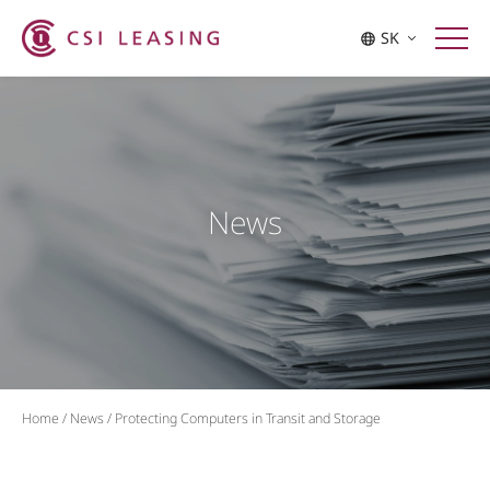
SK
News
Home
/
News
/
Protecting Computers in Transit and Storage