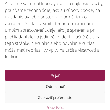
Aby sme vám mohli poskytovať čo najlepšie služby,
Odvetvia
používame technológie, ako sú súbory cookie, na
ukladanie a/alebo prístup k informáciám o
zariadení. Súhlas s týmito technológiami nám
Zdroje
umožní spracovávať údaje, ako je správanie pri
prehliadaní alebo jedinečné identifikačné čísla na
tejto stránke. Nesúhlas alebo odvolanie súhlasu
O nás
môže mať nepriaznivý vplyv na určité vlastnosti a
funkcie.
General
Prijať
Odmietnuť
Zobraziť preferencie
© 2012-2026 CSI Leasing, Inc. All Right Reserved.
Privacy Policy