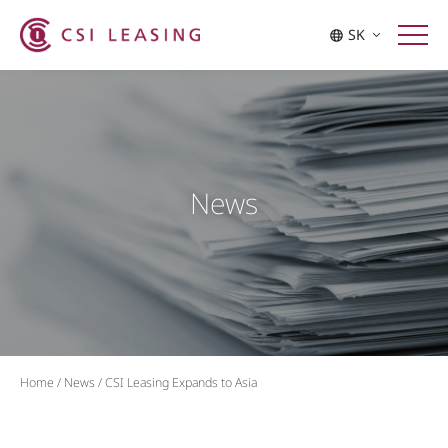
SK
News
Home
/
News
/
CSI Leasing Expands to Asia