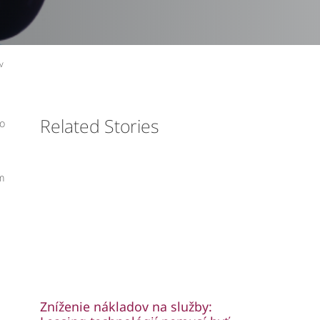
v
Related Stories
to
m
Zníženie nákladov na služby: