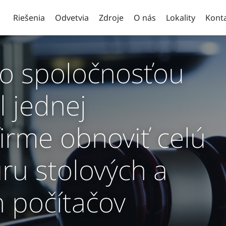
Riešenia
Odvetvia
Zdroje
O nás
Lokality
Kont
 so spoločnosťou
l jednej
firme obnoviť celú
úru stolových a
 počítačov