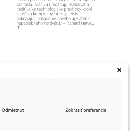
vás ťažkú prácu a umožňujú realizovať a
riadiť veľké technologické prechody, ktoré
zahŕňajú komplexný interný servis
pokrývajúci nasadenie nového aj vrátenie
nepotrebného hardvéru.“ – Richard Harvey,
IT...
General
MyCSI
EPC
Privacy Policy
e
Terms of Use
Odmietnuť
Zobraziť preferencie
End-of_Lease Guide
Prístupnosť webu