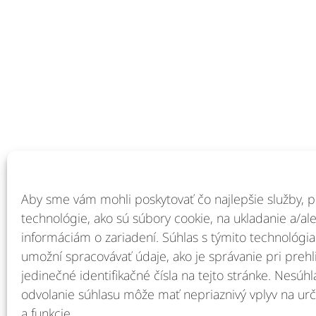
Riešenia
Odvetvia
Aby sme vám mohli poskytovať čo najlepšie služby, 
Globálne schopnosti
Profesionál
Flexibilné financovanie
Výroba
technológie, ako sú súbory cookie, na ukladanie a/al
Online portál s informáciami o majetku
Energetika
informáciám o zariadení. Súhlas s týmito technológ
Ukončenie prenájmu
Pozemné po
umožní spracovávať údaje, ako je správanie pri prehl
Program spätného odkúpenia IT
Manipuláci
jedinečné identifikačné čísla na tejto stránke. Nesúh
odvolanie súhlasu môže mať nepriaznivý vplyv na urči
a funkcie.