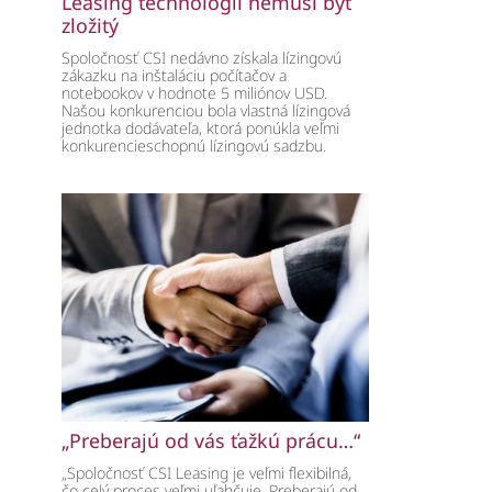
Leasing technológií nemusí byť
zložitý
Spoločnosť CSI nedávno získala lízingovú
zákazku na inštaláciu počítačov a
notebookov v hodnote 5 miliónov USD.
Našou konkurenciou bola vlastná lízingová
jednotka dodávateľa, ktorá ponúkla veľmi
konkurencieschopnú lízingovú sadzbu.
„Preberajú od vás ťažkú prácu…“
„Spoločnosť CSI Leasing je veľmi flexibilná,
čo celý proces veľmi uľahčuje. Preberajú od