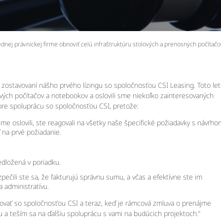
ednej právnickej firme obnoviť celú infraštruktúru stolových a prenosných počítačo
 zostavovaní nášho prvého lízingu so spoločnosťou CSI Leasing. Toto le
ových počítačov a notebookov a oslovili sme niekoľko zainteresovaných
 pre spoluprácu so spoločnosťou CSI, pretože:
sme oslovili, ste reagovali na všetky naše špecifické požiadavky s návrho
 na prvé požiadanie.
edložená v poriadku.
pečili ste sa, že fakturujú správnu sumu, a včas a efektívne ste im
a administratívu.
vať so spoločnosťou CSI a teraz, keď je rámcová zmluva o prenájme
 a teším sa na ďalšiu spoluprácu s vami na budúcich projektoch.“