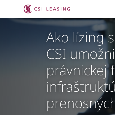
Ako lízing
CSI umožni
právnickej 
infraštrukt
prenosných