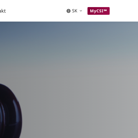
akt
SK
MyCSI℠