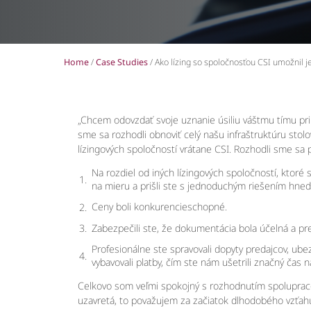
Home
/
Case Studies
/
Ako lízing so spoločnosťou CSI umožnil j
„Chcem odovzdať svoje uznanie úsiliu váštmu tímu pri
sme sa rozhodli obnoviť celý našu infraštruktúru stol
lízingových spoločností vrátane CSI. Rozhodli sme sa
Na rozdiel od iných lízingových spoločností, ktoré 
na mieru a prišli ste s jednoduchým riešením hneď
Ceny boli konkurencieschopné.
Zabezpečili ste, že dokumentácia bola účelná a pr
Profesionálne ste spravovali dopyty predajcov, ubez
vybavovali platby, čím ste nám ušetrili značný čas n
Celkovo som veľmi spokojný s rozhodnutím spolupraco
uzavretá, to považujem za začiatok dlhodobého vzťahu