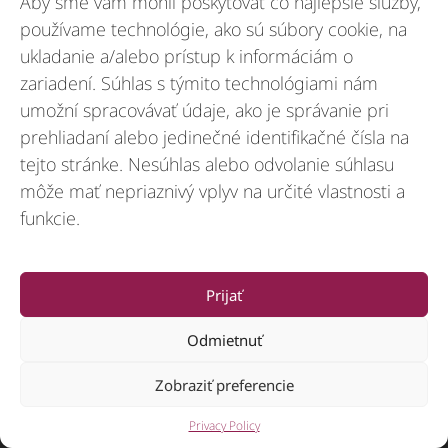
Aby sme vám mohli poskytovať čo najlepšie služby,
používame technológie, ako sú súbory cookie, na
ukladanie a/alebo prístup k informáciám o
zariadení. Súhlas s týmito technológiami nám
© 2012-2026 CSI Leasing, Inc. All Right Reserved.
umožní spracovávať údaje, ako je správanie pri
prehliadaní alebo jedinečné identifikačné čísla na
tejto stránke. Nesúhlas alebo odvolanie súhlasu
môže mať nepriaznivý vplyv na určité vlastnosti a
funkcie.
Prijať
Odmietnuť
Zobraziť preferencie
Privacy Policy