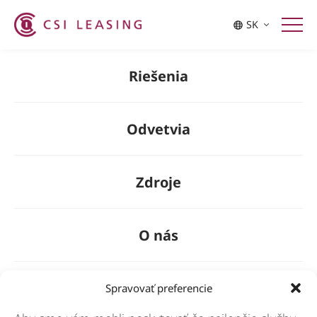
Singapore
Taiwan
SK
Thailand
Riešenia
Odvetvia
Zdroje
O nás
General
Spravovať preferencie